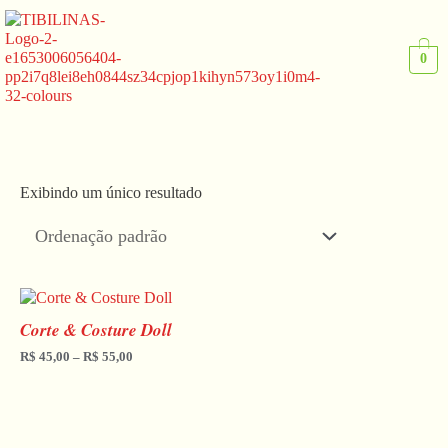
Ir
para
o
0
conteúdo
Exibindo um único resultado
Faixa
de
Corte & Costure Doll
preço:
R$ 45,00
R$
45,00
–
R$
55,00
através
R$ 55,00