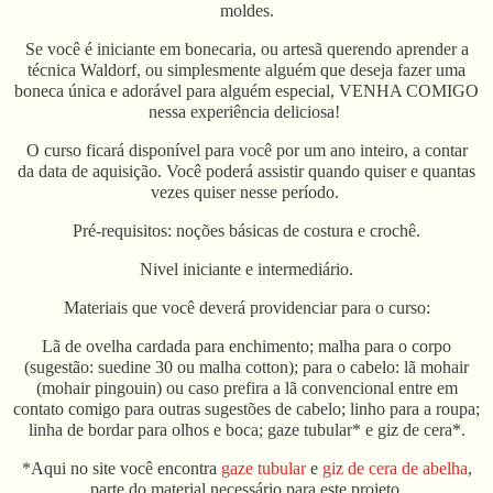
moldes.
Se você é iniciante em bonecaria, ou artesã querendo aprender a
técnica Waldorf,
ou simplesmente
alguém
que deseja fazer uma
boneca única e adorável para
alguém especial, VENHA COMIGO
nessa
experiência
deliciosa!
O curso ficará
disponível
para você por um ano inteiro, a contar
da
data
de
aquisição. Você poderá assistir quando quiser e quantas
vezes quiser nesse período.
Pré-requisitos: noções básicas de costura e crochê.
Nivel iniciante e intermediário.
Materiais que você deverá providenciar para o curso:
Lã de ovelha cardada para enchimento; malha para o corpo
(sugestão: suedine 30 ou malha cotton); para o cabelo: lã mohair
(mohair pingouin) ou caso prefira a lã convencional entre em
contato comigo para outras sugestões de cabelo; linho para a roupa;
linha de bordar para olhos e boca; gaze tubular* e giz de cera*.
*Aqui no site você encontra
gaze tubular
e
giz de cera de abelha
,
parte do material necessário para este projeto.