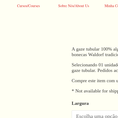
Cursos/Courses
Sobre Nós/About Us
Minha C
Gaze
A gaze tubular 100% alg
Tubular
bonecas Waldorf tradici
quantidade
Selecionando 01 unidad
gaze tubular. Pedidos a
Compre este item com 
* Not available for ship
Largura