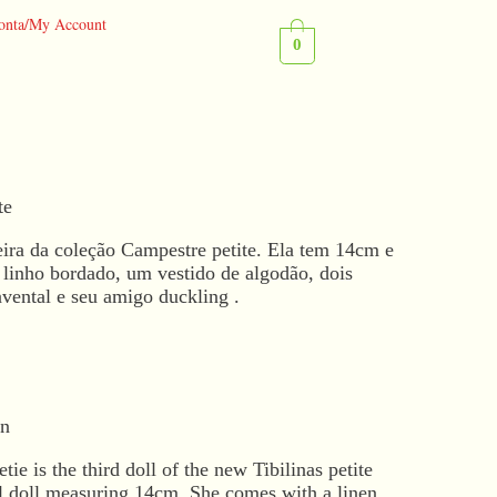
onta/My Account
0
te
ceira da coleção Campestre petite. Ela tem 14cm e
linho bordado, um vestido de algodão, dois
avental e seu amigo duckling .
on
ie is the third doll of the new Tibilinas petite
ol doll measuring 14cm. She comes with a linen