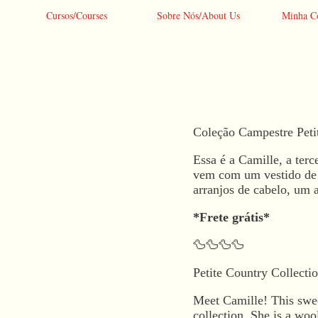
Cursos/Courses
Sobre Nós/About Us
Minha C
Coleção Campestre Peti
Essa é a Camille, a ter
vem com um vestido de 
arranjos de cabelo, um 
*Frete grátis*
🦆🦆🦆🦆
Petite Country Collecti
Meet Camille! This sweet
collection. She is a wo