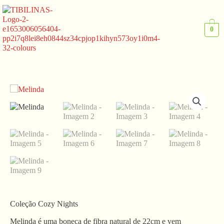
Ir
para
o
0
conteúdo
Coleção Cozy Nights
Melinda é uma boneca de fibra natural de 22cm e vem