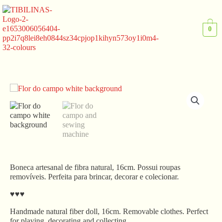
Ir
para
o
0
conteúdo
Boneca artesanal de fibra natural, 16cm. Possui roupas
removíveis. Perfeita para brincar, decorar e colecionar.
♥♥♥
Handmade natural fiber doll, 16cm. Removable clothes. Perfect
for playing, decorating and collecting.