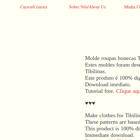
Cursos/Courses
Sobre Nós/About Us
Minha C
O
Molde
Molde roupas bonecas Ti
preç
roupas
Estes moldes foram des
orig
|
Tibilinas.
era:
Dress
Este produto é 100% dig
R$ 2
Pattern
Download imediato.
quantidade
Tutorial free.
Clique aqui
♥♥♥
Make clothes for Tibili
These patterns are based
This product is 100% dig
Immediate download.