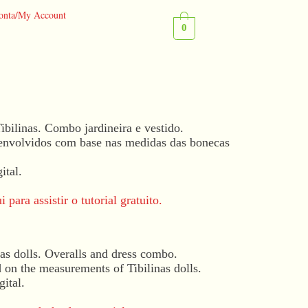
onta/My Account
0
O
bilinas. Combo jardineira e vestido.
o
preço
envolvidos com base nas medidas das bonecas
inal
atual
é:
ital.
0,00.
R$ 12,00.
 para assistir o tutorial gratuito.
nas dolls. Overalls and dress combo.
 on the measurements of Tibilinas dolls.
ital.