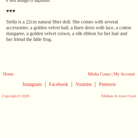
e seu amigo o sapinho.
♥♥♥
Stella is a 22cm natural fiber doll. She comes with several
accessories: a golden velvet ball, a linen dress with lace, a cotton
dungaree, a golden velvet crown, a silk ribbon for her hair and
her friend the little frog.
Home
Minha Conta | My Account
|
|
|
Instagram
Facebook
Youtube
Pinterest
Copyright © 2026
Tibilinas by Lara Utsch